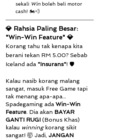
sekali 
Win
 boleh beli motor 
cash! 🏍️💨
💎 Rahsia Paling Besar: 
"Win-Win Feature" 💎
Korang tahu tak kenapa kita 
berani tekan RM 5.00? Sebab 
Iceland ada 
"Insurans"
! 🛡️
Kalau nasib korang malang 
sangat, masuk Free Game tapi 
tak menang apa-apa... 
Spadegaming ada 
Win-Win 
Feature
. Dia akan 
BAYAR 
GANTI RUGI
 (Bonus Khas) 
kalau 
winning
 korang sikit 
sangat! 🤯 Jadi, 
JANGAN 