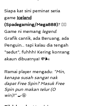
Siapa kat sini peminat setia 
game 
Iceland
(Spadegaming/Mega888)
? 🙋‍♂️ 
Game ni memang 
legend
. 
Grafik cantik, ada Beruang, ada 
Penguin... tapi kalau dia tengah 
"sedut", fuhhh! Kering kontang 
akaun dibuatnya! 💸🌬️
Ramai player mengadu: 
"Min, 
kenapa susah sangat nak 
dapat Free Spin? Masuk Free 
Spin pun makan telur (0 
win)!"
 🍳🤬